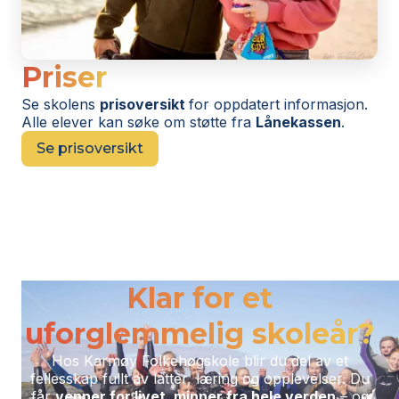
Priser
Se skolens
prisoversikt
for oppdatert informasjon.
Alle elever kan søke om støtte fra
Lånekassen
.
Se prisoversikt
Klar for et
uforglemmelig skoleår?
Hos Karmøy Folkehøgskole blir du del av et
fellesskap fullt av latter, læring og opplevelser. Du
får
venner for livet, minner fra hele verden
– og