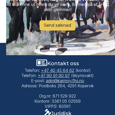
tid til å finne ut hvem du vil være. Bli med på et år du
aldri glemmer!
Send søknad
Kontakt oss
Telefon:
+47 40 43 64 62
(kontor)
Telefon:
+47 90 91 90 97
(tilsynsvakt)
E-post:
adm@karmoy.fhs.no
Adresse: Postboks 264, 4291 Kopervik
Org.nr: 871 529 922
Kontonr: 3361 05 02569
VIPPS: 80561
Juridisk