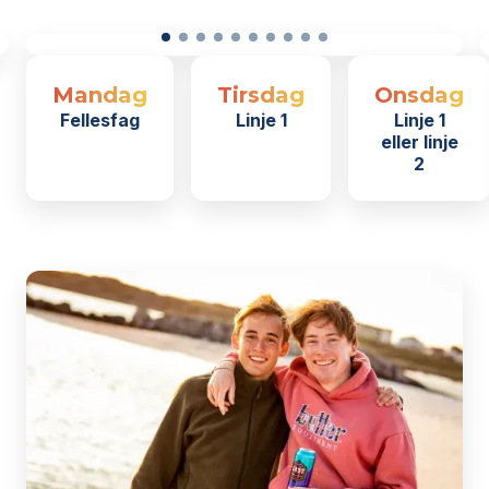
Opplev mangfoldet
Fokus
Mandag
Tirsdag
Onsdag
i Europa på
Europa
Fellesfag
Linje 1
Linje 1
Interrail – fra
Interail &
eller linje
storbyliv
til
Øyhopping
2
kulturopplevelser
.
Les mer