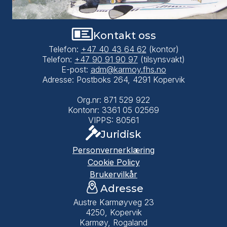
Kontakt oss
Telefon:
+47 40 43 64 62
(kontor)
Telefon:
+47 90 91 90 97
(tilsynsvakt)
E-post:
adm@karmoy.fhs.no
Adresse: Postboks 264, 4291 Kopervik
Org.nr: 871 529 922
Kontonr: 3361 05 02569
VIPPS: 80561
Juridisk
Personvernerklæring
Cookie Policy
Brukervilkår
Adresse
Austre Karmøyveg 23
4250, Kopervik
Karmøy, Rogaland