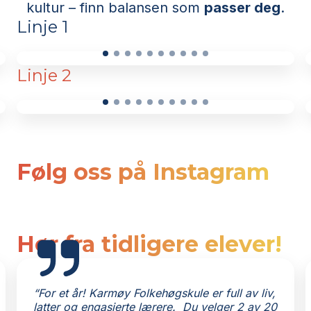
kultur – finn balansen som
passer deg
.
Linje 1
Linje 2
Opplev mangfoldet
Fokus
i Europa på
Europa
Interrail – fra
Interail &
storbyliv
til
Øyhopping
Fokus
Opplev
kulturopplevelser
.
Japans
Japan
kontraster
-
Tokyo &
Les mer
Følg oss på Instagram
zen,
Kyoto
samuraier,
neonlys,
mote og
storbykultur.
Hør fra tidligere elever!
Les
mer
“For et år! Karmøy Folkehøgskule er full av liv,
latter og engasjerte lærere. Du velger 2 av 20