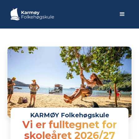
KARMØY Folkehøgskule
Slide 2 of 6.
Vi er fulltegnet for
skoleåret 2026/27