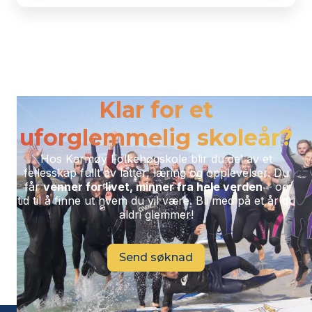
Klar for et
uforglemmelig skoleår?
Hos Karmøy Folkehøgskole blir du del av et
fellesskap fullt av latter, læring og opplevelser. Du
får
venner for livet, minner fra hele verden
– og
tid til å finne ut hvem du vil være. Bli med på et år du
aldri glemmer!
Send søknad