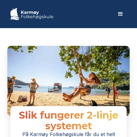
Slik fungerer 2-linje
Slide 2 of 6.
systemet
På Karmøy Folkehøgskule får du et helt