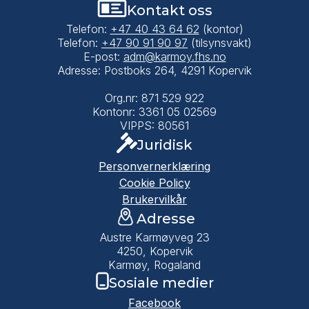
Kontakt oss
Telefon:
+47 40 43 64 62
(kontor)
Telefon:
+47 90 91 90 97
(tilsynsvakt)
E-post:
adm@karmoy.fhs.no
Adresse: Postboks 264, 4291 Kopervik
Org.nr: 871 529 922
Kontonr: 3361 05 02569
VIPPS: 80561
Juridisk
Personvernerklæring
Cookie Policy
Brukervilkår
Adresse
Austre Karmøyveg 23
4250, Kopervik
Karmøy, Rogaland
Sosiale medier
Facebook