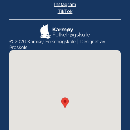
Instagram
TikTok
©
2026
Karmøy Folkehøgskole | Designet av
Proskole