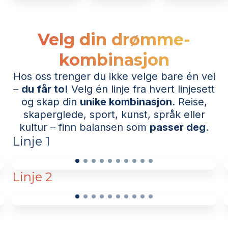
Velg din drømme-
kombinasjon
Hos oss trenger du ikke velge bare én vei
–
du får to!
Velg én linje fra hvert linjesett
og skap din
unike kombinasjon
. Reise,
skaperglede, sport, kunst, språk eller
kultur – finn balansen som
passer deg
.
Linje 1
Linje 2
Opplev mangfoldet
Fokus
i Europa på
Europa
Interrail – fra
Interail &
storbyliv
til
Øyhopping
Fokus
Opplev
kulturopplevelser
.
Japans